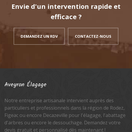
Envie d'un intervention rapide et
efficace ?
DEMANDEZ UN RDV
CONTACTEZ-NOUS
Aveyron
Élagage
Notre entreprise artisanale intervient auprès des
particuliers et professionnels dans la région de Rodez,
Figeac ou encore Decazeville pour l'élagage, l'abattage
d'arbres ou encore le dessouchage. Demandez votre
devis gratuit et personnalisé dès maintenant !